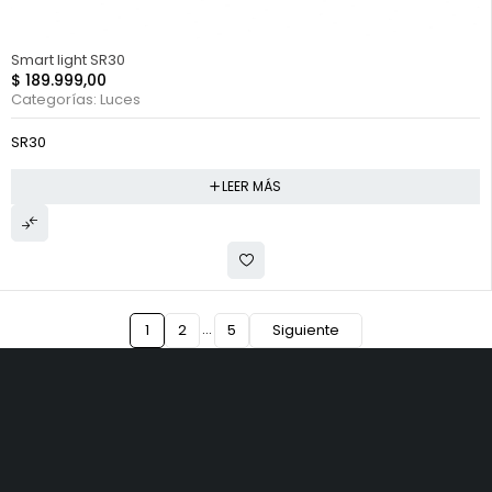
FUERA DE STOCK
Smart light SR30
$
189.999,00
Categorías:
Luces
SR30
LEER MÁS
…
1
2
5
Siguiente
PRODUCTOS
EXPLORAR
SERVICIOS Y
SOPORTE
GPS
Preguntas
Soporte de
Ciclocomputadores
Frecuentes
Producto
Relojes
Novedades