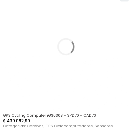
FUERA DE STOCK
GPS Cycling Computer iGS630S + SPD70 + CAD70
$
430.082,90
Categorías:
Combos
,
GPS Ciclocomputadores
,
Sensores