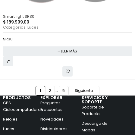
FUERA DE STOCK
Smart light SR30
$
189.999,00
Categorías:
Luces
SR30
LEER MÁS
…
1
2
5
Siguiente
PRODUCTOS
EXPLORAR
SERVICIOS Y
SOPORTE
GPS
Preguntas
Soporte de
Ciclocomputadores
Frecuentes
Producto
Relojes
Novedades
Descarga de
Luces
Distribuidores
Mapas