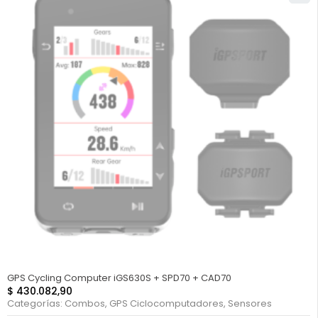
FUERA DE STOCK
GPS Cycling Computer iGS630S + SPD70 + CAD70
$
430.082,90
Categorías:
Combos
,
GPS Ciclocomputadores
,
Sensores