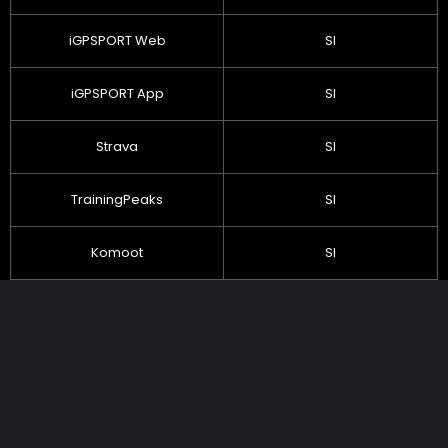
iGPSPORT Web
SI
iGPSPORT App
SI
Strava
SI
TrainingPeaks
SI
Komoot
SI
PRODUCTOS
EXPLORAR
SERVICIOS Y
SOPORTE
GPS
Preguntas
Soporte de
Ciclocomputadores
Frecuentes
Producto
Relojes
Novedades
Descarga de
Luces
Distribuidores
Mapas