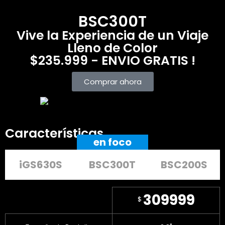
BSC300T
Vive la Experiencia de un Viaje
Lleno de Color
$235.999 - ENVIO GRATIS !
Comprar ahora
Características
en foco
iGS630S
BSC300T
BSC200S
309999
$