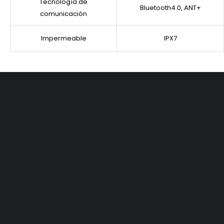
Tecnología de
Bluetooth4.0, ANT+
comunicación
Impermeable
IPX7
PRODUCTOS
EXPLORAR
SERVICIOS Y
SOPORTE
GPS
Preguntas
Soporte de
Ciclocomputadores
Frecuentes
Producto
Relojes
Novedades
Descarga de
Luces
Distribuidores
Mapas
Accesorios
Embajador de
Descarga la App
Marca
Contáctenos
INFORMACIÓN LEGAL
NEWSLETTER
Suscríbase a nuestro boletín
Política de Privacidad
para recibir las últimas
noticias