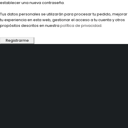
establecer una nueva contraseña.
Tus datos personales se utilizarán para procesar tu pedido, mejorar
tu experiencia en esta web, gestionar el acceso a tu cuenta y otros
propósitos descritos en nuestra
política de privacidad
.
Registrarme
PRODUCTOS
EXPLORAR
SERVICIOS Y
SOPORTE
GPS
Preguntas
Soporte de
Ciclocomputadores
Frecuentes
Producto
Relojes
Novedades
Descarga de
Luces
Distribuidores
Mapas
Accesorios
Embajador de
Descarga la App
Marca
Contáctenos
INFORMACIÓN LEGAL
NEWSLETTER
Suscríbase a nuestro boletín
Política de Privacidad
para recibir las últimas