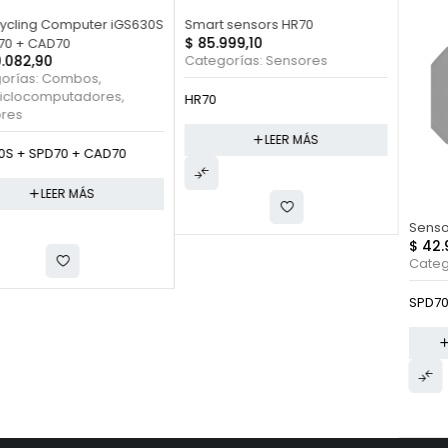
FUERA DE STOCK
S
Smart sensors HR70
$
85.999,10
Categorías:
Sensores
HR70
LEER MÁS
Sensor de Velocidad SPD70
$
42.999,00
Categorías:
Sensores
SPD70
AGREGAR AL CARRITO