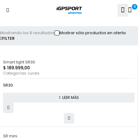
0
Mostrando los 8 resultados
Mostrar sólo productos en oferta
FILTER
FUERA DE STOCK
Smart light SR30
$
189.999,00
Categorías:
Luces
SR30
LEER MÁS
HOT
SR mini