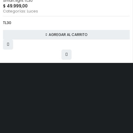
Smart light TL30
$
49.999,00
Categorías:
Luces
TL30
AGREGAR AL CARRITO
PRODUCTOS
EXPLORAR
SERVICIOS Y
SOPORTE
GPS
Preguntas
Soporte de
Ciclocomputadores
Frecuentes
Producto
Relojes
Novedades
Descarga de
Luces
Distribuidores
Mapas
Accesorios
Embajador de
Descarga la App
Marca
Contáctenos