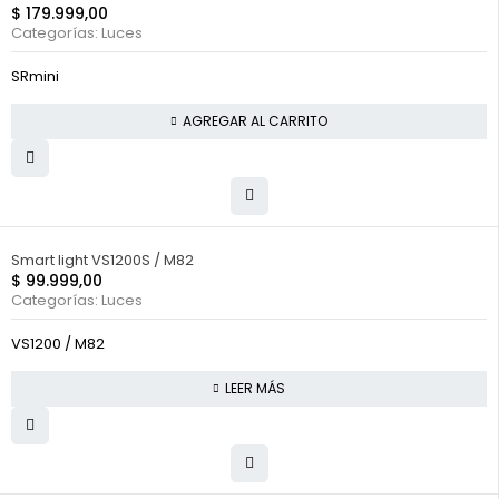
$
179.999,00
Categorías:
Luces
SRmini
AGREGAR AL CARRITO
FUERA DE STOCK
Smart light VS1200S / M82
$
99.999,00
Categorías:
Luces
VS1200 / M82
LEER MÁS