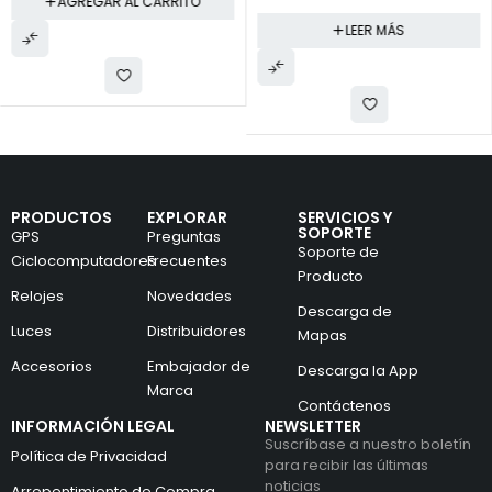
AGREGAR AL CARRITO
LEER MÁS
PRODUCTOS
EXPLORAR
SERVICIOS Y
SOPORTE
GPS
Preguntas
Soporte de
Ciclocomputadores
Frecuentes
Producto
Relojes
Novedades
Descarga de
Luces
Distribuidores
Mapas
Accesorios
Embajador de
Descarga la App
Marca
Contáctenos
INFORMACIÓN LEGAL
NEWSLETTER
Suscríbase a nuestro boletín
Política de Privacidad
para recibir las últimas
noticias
Arrepentimiento de Compra