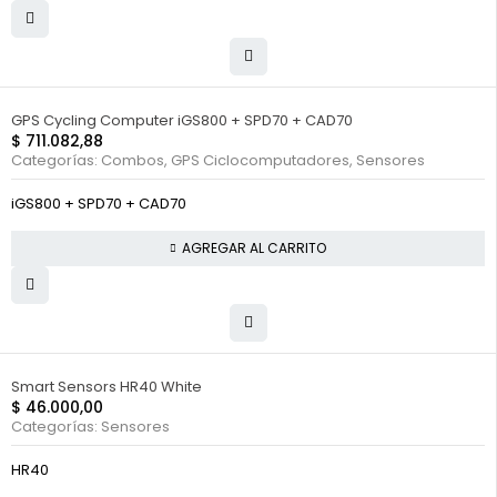
GPS Cycling Computer iGS800 + SPD70 + CAD70
$
711.082,88
Categorías:
Combos
,
GPS Ciclocomputadores
,
Sensores
iGS800 + SPD70 + CAD70
AGREGAR AL CARRITO
FUERA DE STOCK
Smart Sensors HR40 White
$
46.000,00
Categorías:
Sensores
HR40